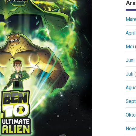
Ars
Mare
April
Mei
Juni
Juli
(
Agus
Sep
Okto
Nov