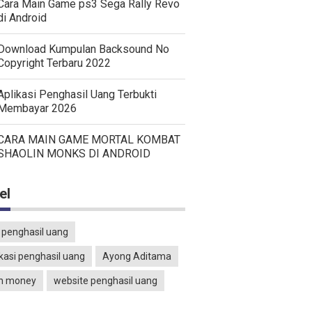
Cara Main Game ps3 Sega Rally Revo
di Android
Download Kumpulan Backsound No
Copyright Terbaru 2022
Aplikasi Penghasil Uang Terbukti
Membayar 2026
CARA MAIN GAME MORTAL KOMBAT
SHAOLIN MONKS DI ANDROID
el
 penghasil uang
ikasi penghasil uang
Ayong Aditama
n money
website penghasil uang