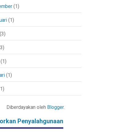
ember
(1)
uari
(1)
(3)
3)
(1)
ari
(1)
1)
Diberdayakan oleh
Blogger
.
orkan Penyalahgunaan