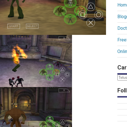
Hom
Blog
Doct
Free
Onli
Car
Fol