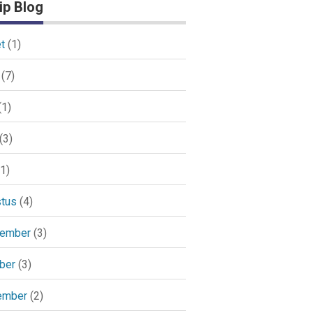
ip Blog
t
(1)
(7)
(1)
(3)
1)
tus
(4)
tember
(3)
ber
(3)
ember
(2)