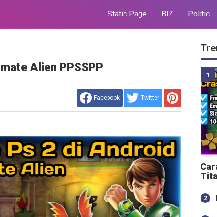
Static Page
BIZ
Politic
Tre
timate Alien PPSSPP
Facebook
Twitter
Car
Tit