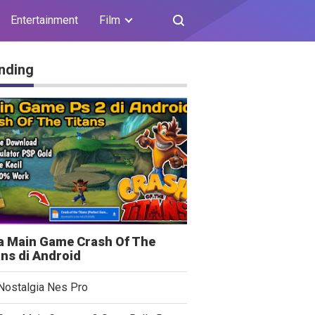
Entertainment
Film
nding
a Main Game Crash Of The
ans di Android
Nostalgia Nes Pro