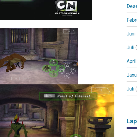
Des
Febr
Juni
Juli
(
April
Janu
Juli
(
Lap