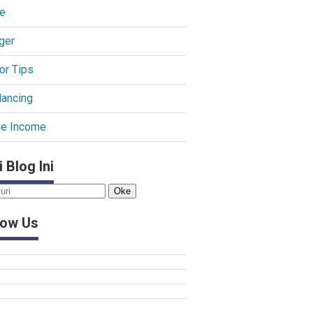
e
ger
or Tips
lancing
ne Income
i Blog Ini
low Us