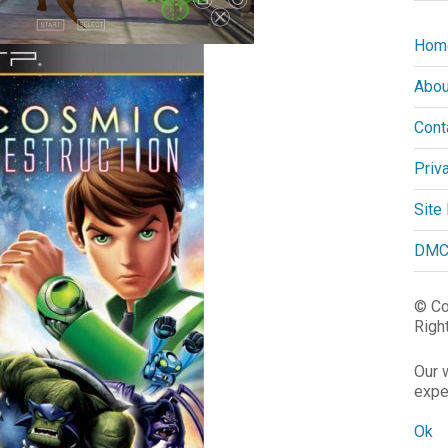
Hom
Abou
Cont
Priv
Site
DMC
© Co
Righ
Our 
expe
Ok